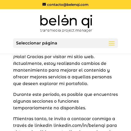
Nota:
contacto@belenqi.com
este
sitio
web
incluye
un
Seleccionar página
sistema
de
¡Hola! Gracias por visitar mi sitio web.
accesibilidad.
Actualmente, estoy realizando cambios de
mantenimiento para mejorar el contenido y
ofrecer mejores servicios a aquellas personas
que deseen explorar mi portafolio.
Durante este período, es posible que encuentres
algunas secciones o funciones
temporariamente no disponibles.
Mientras tanto, te invito a contacar conmigo a
través de linkedin
linkedin.com/in/belenqi
para